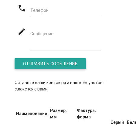
phone
Телефон
mode_edit
Сообшение
Оставьте ваши контакты и наш консультант
свяжется с вами
Размер,
Фактура,
Наименование
мм
форма
Серый
Бел